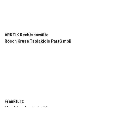
ARKTIK Rechtsanwälte
Rösch Kruse Tsolakidis PartG mbB
Frankfurt:
Mendelssohnstraße 66
60325 Frankfurt am Main
T +49 69 87 000 127-0
REFERENZEN ›