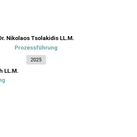
Dr. Nikolaos Tsolakidis LL.M.
Prozessführung
2025
h LL.M.
ng