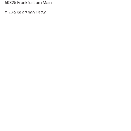
60325 Frankfurt am Main
T +49 69 87 000 127-0
E contact@arktik.legal
Berlin:
Anna-Louisa-Karsch-Str. 7
10178 Berlin
T +49 30 20 966 21 00
E contact@arktik.legal
© 2022
ARKTIK Legal